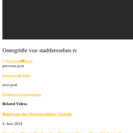
Ostergrüße von stadtfernsehen.tv
0
Facebook
Email
previous post
Kreuzweg im Wald
next post
Profisport in Coronazeiten
Related Videos
Rund um das Wasserschloss Voerde
4. Juni 2024