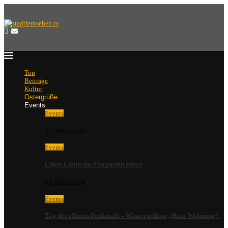
Top
Beiträge
Kultur
Ostergrüße
Events
Events
30. März 2026
Events
China Lights im Tiergarten Kleve
15. März 2024
Events
Tag des offenen Denkmals – Wasserschloss „Haus Wohnung“