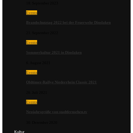
18. September 2023
Events
Brandschutztag 2022 bei der Feuerwehr Dinslaken
21. September 2022
Events
Sommerkultur 2021 in Dinslaken
6. August 2021
Events
Oldtimer-Rallye Niederrhein Classic 2021
26. Juli 2021
Events
Neujahrsgrüße von stadtfernsehen.tv
30. Dezember 2020
Kultur