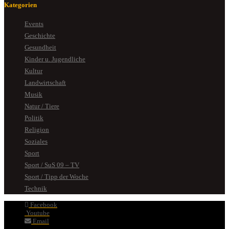
Kategorien
Events
Geschichte
Gesundheit
Kinder u. Jugendliche
Kultur
Landwirtschaft
Musik
Natur / Tiere
Politik
Religion
Soziales
Sport
Sport / SuS 09 – TV
Sport / Tipp der Woche
Technik
Facebook
Youtube
Email