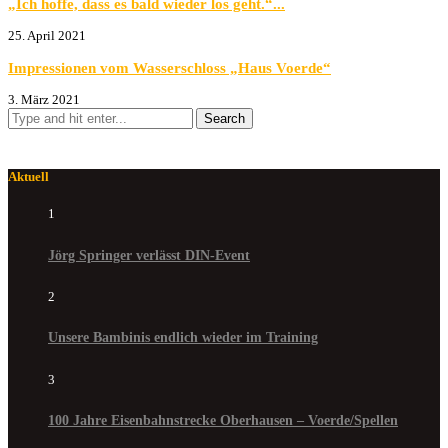
„Ich hoffe, dass es bald wieder los geht.“...
25. April 2021
Impressionen vom Wasserschloss „Haus Voerde“
3. März 2021
Aktuell
1
Jörg Springer verlässt DIN-Event
2
Unsere Bambinis endlich wieder im Training
3
100 Jahre Eisenbahnstrecke Oberhausen – Voerde/Spellen