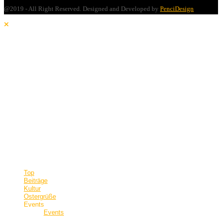
@2019 - All Right Reserved. Designed and Developed by
PenciDesign
Top
Beiträge
Kultur
Ostergrüße
Events
Events