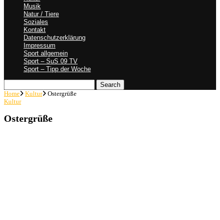
Musik
Natur / Tiere
Soziales
Kontakt
Datenschutzerklärung
Impressum
Sport allgemein
Sport – SuS 09 TV
Sport – Tipp der Woche
Search
Home
Kultur
Ostergrüße
Kultur
Ostergrüße