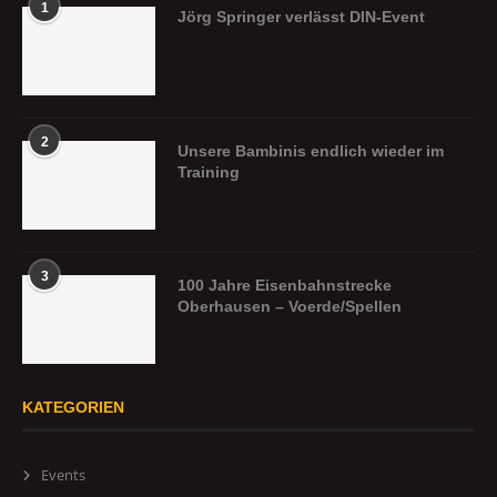
1
Jörg Springer verlässt DIN-Event
2
Unsere Bambinis endlich wieder im
Training
3
100 Jahre Eisenbahnstrecke
Oberhausen – Voerde/Spellen
KATEGORIEN
Events